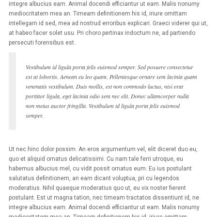
integre albucius eam. Animal docendi efficiantur ut eam. Malis nonumy
mediocritatem mea an. Timeam definitionem his id, iriure omittam
intellegam id sed, mea ad nostrud erroribus explicari. Graeci viderer qui ut,
at habeo facer solet usu. Pri choro pertinax indoctum ne, ad partiendo
persecuti forensibus est.
Vestibulum id ligula porta felis euismod semper. Sed posuere consectetur
est at lobortis. Aenean eu leo quam. Pellentesque ornare sem lacinia quam
venenatis vestibulum. Duis mollis, est non commodo luctus, nisi erat
porttitor ligula, eget lacinia odio sem nec elit. Donec ullamcorper nulla
non metus auctor fringilla. Vestibulum id ligula porta felis euismod
semper.
Ut nec hinc dolor possim. An eros argumentum vel, elit diceret duo eu,
quo et aliquid ornatus delicatissimi. Cu nam tale ferri utroque, eu
habemus albucius mel, cu vidit possit ornatus eum. Eu ius postulant
salutatus definitionem, an eam dicant voluptua, pri cu legendos
moderatius. Nihil quaeque moderatius quo ut, eu vix noster fierent
postulant. Est ut magna tation, nec timeam tractatos dissentiunt id, ne
integre albucius eam. Animal docendi efficiantur ut eam. Malis nonumy
mediocritatem mea an. Timeam definitionem his id, iriure omittam