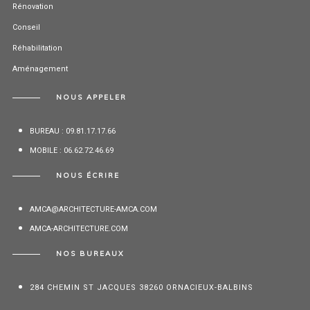
Rénovation
Conseil
Réhabilitation
Aménagement
NOUS APPELER
BUREAU : 09.81.17.17.66
MOBILE : 06.62.72.46.69
NOUS ÉCRIRE
AMCA@ARCHITECTURE-AMCA.COM
AMCA-ARCHITECTURE.COM
NOS BUREAUX
284 CHEMIN ST JACQUES 38260 ORNACIEUX-BALBINS