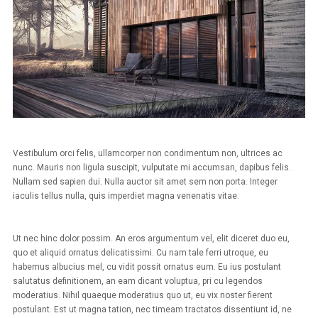
Vestibulum orci felis, ullamcorper non condimentum non, ultrices ac
nunc. Mauris non ligula suscipit, vulputate mi accumsan, dapibus felis.
Nullam sed sapien dui. Nulla auctor sit amet sem non porta. Integer
iaculis tellus nulla, quis imperdiet magna venenatis vitae.
Ut nec hinc dolor possim. An eros argumentum vel, elit diceret duo eu,
quo et aliquid ornatus delicatissimi. Cu nam tale ferri utroque, eu
habemus albucius mel, cu vidit possit ornatus eum. Eu ius postulant
salutatus definitionem, an eam dicant voluptua, pri cu legendos
moderatius. Nihil quaeque moderatius quo ut, eu vix noster fierent
postulant. Est ut magna tation, nec timeam tractatos dissentiunt id, ne