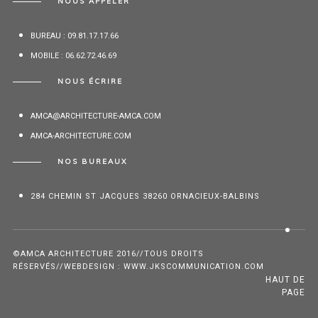
NOUS APPELER
BUREAU : 09.81.17.17.66
MOBILE : 06.62.72.46.69
NOUS ÉCRIRE
AMCA@ARCHITECTURE-AMCA.COM
AMCA-ARCHITECTURE.COM
NOS BUREAUX
284 CHEMIN ST JACQUES 38260 ORNACIEUX-BALBINS
©AMCA ARCHITECTURE 2016//TOUS DROITS
RÉSERVÉS//WEBDESIGN : WWW.JKSCOMMUNICATION.COM
HAUT DE
PAGE